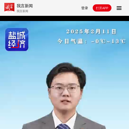
我言新闻
登录
打开APP
我言新闻
首页
推荐
盐城
专题
时评
大众来信
乐龄盐城
游戏
盐风言曲
县域号
政务号
老爸老妈
登瀛副刊
文旅
民生
健康
文产
城建
教育
金融
通信
产经
政风
e法
警方
工会
沪动盐城