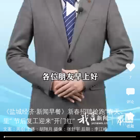
众脑
众脑
AI+
AI+
众视
言视频
视听
7
评论
《盐城经济·新闻早餐》新春招聘抢跑"春天
里” 节后复工迎来“开门红”
收藏
文案：周创 主播：胡翔月 摄像：张舒宇 后期：李江峰